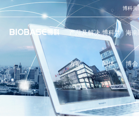
博科共
产品及解决
博科共
海南
方案
同体
博会