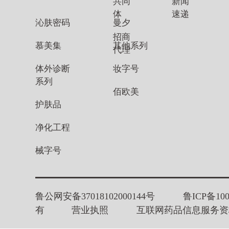
共同
新闻
体
速递
沁肤密码
曼夕
招商
慕美集
其他系列
代理
体外诊断
妆字号
系列
佰欧美
护肤品
净化工程
械字号
鲁公网安备37018102000144号
鲁ICP备100
有
营业执照
互联网药品信息服务资格证书