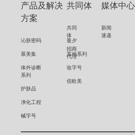
产品及解决
共同体
媒体中
方案
共同
新闻
体
速递
沁肤密码
曼夕
招商
慕美集
其他系列
代理
体外诊断
妆字号
系列
佰欧美
护肤品
净化工程
械字号