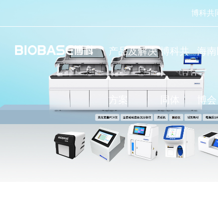
博科共
产品及解决
博科共
海南
方案
同体
博会