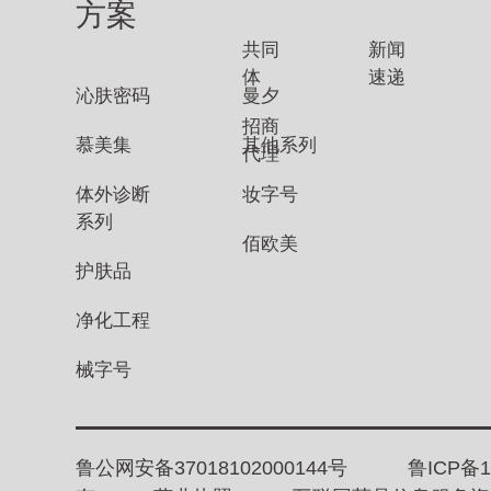
方案
共同
新闻
体
速递
沁肤密码
曼夕
招商
慕美集
其他系列
代理
体外诊断
妆字号
系列
佰欧美
护肤品
净化工程
械字号
鲁公网安备37018102000144号
鲁ICP备1