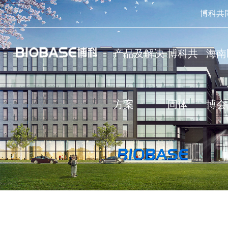
博科共
产品及解决
博科共
海南
方案
同体
博会