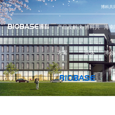
博科共
产品及解决
博科共
海南
方案
同体
博会