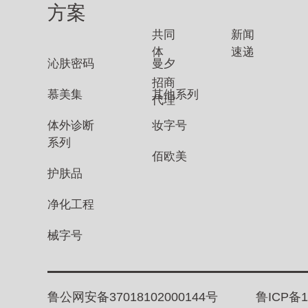
方案
共同
新闻
体
速递
沁肤密码
曼夕
招商
慕美集
其他系列
代理
体外诊断
妆字号
系列
佰欧美
护肤品
净化工程
械字号
鲁公网安备37018102000144号
鲁ICP备1