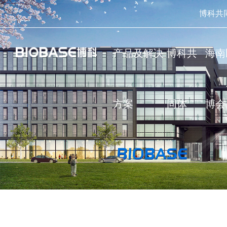
博科共
产品及解决
博科共
海南
方案
同体
博会