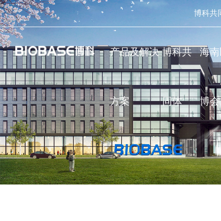
博科共
产品及解决
博科共
海南
方案
同体
博会