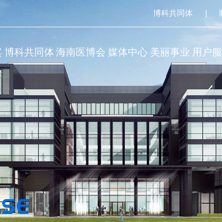
博科共同体
|
案
博科共同体
海南医博会
媒体中心
美丽事业
用户