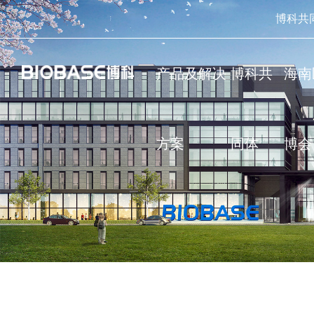
博科共
产品及解决
博科共
海南
方案
同体
博会