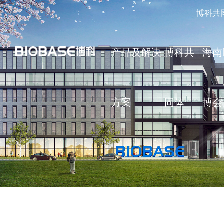
博科共
产品及解决
博科共
海南
方案
同体
博会