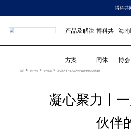
博科共
产品及解决
博科共
海南
方案
同体
博会
>
>
>
首页
媒体中心
新闻速递
凝心聚力丨一起见证博科与合作伙伴的共赢之路
凝心聚力丨一
伙伴