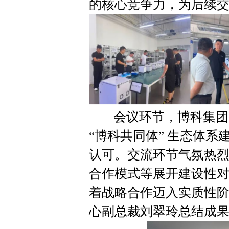
的核心竞争力，为后续
会议环节，博科集团国
“博科共同体” 生态体
认可。交流环节气氛热
合作模式等展开建设性
着战略合作迈入实质性
心副总裁刘翠玲总结成